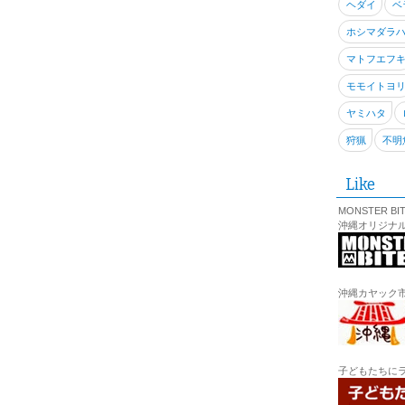
ヘダイ
ベ
ホシマダラ
マトフエフ
モモイトヨ
ヤミハタ
狩猟
不明
Like
MONSTER BI
沖縄オリジナ
沖縄カヤック
子どもたちに