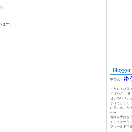
、
tml
べます。
Blogger
ゆ
中の人 =
-----
ちから：びり
すばやさ： 逃
せいめいりょ
まほうりょく
のりもの：か
-----
冒険が大好きで
モンスターと
フィールドで