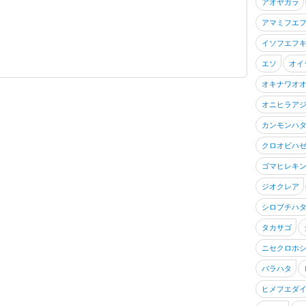
アオヤガラ
アマミフエ
イソフエフ
エソ
オイ
オキナワオ
オニヒラア
カンモンハ
クロオビハ
ゴマヒレキ
ジオクレア
シロブチハ
タカサゴ
ニセクロホ
バラハタ
ヒメフエダ