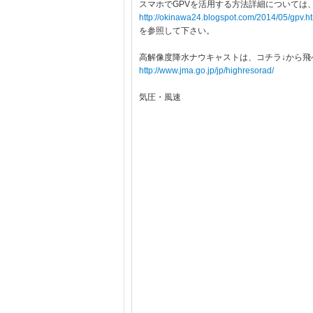
スマホでGPVを活用する方法詳細については
http://okinawa24.blogspot.com/2014/05/gpv.h
を参照して下さい。
高解像度降水ナウキャストは、コチラ↓から飛
http://www.jma.go.jp/jp/highresorad/
気圧・風速