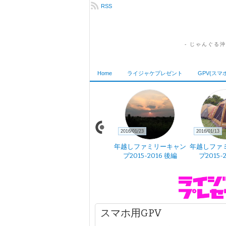
RSS
- じゃんぐる
Home
ライジャケプレゼント
GPV(スマ
2016/02/18
2016/01/23
2016/01/13
縄 はじめま
GPV気象予報 アプリ開
年越しファミリーキャン
年越しファ
た
発中
プ2015-2016 後編
プ2015-
スマホ用GPV