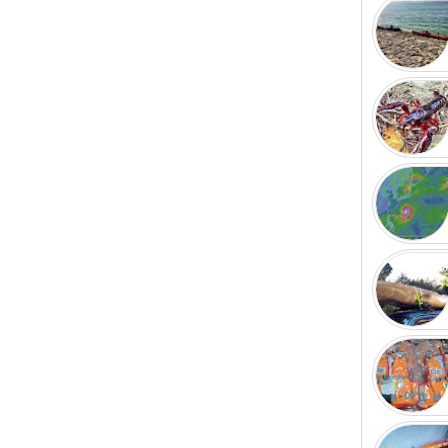
落ちてました。 Σ
子供よりも確実に
で風の動きが分
vol2.htm