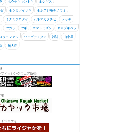
ラ
ホウセキキントキ
ホシギス
ハゼ
ホシミゾイサキ
ホホスジモチノウオ
キ
ミナミクロダイ
ムネアカクチビ
メッキ
リ
ヤガラ
ヤギ
ヤマトミズン
ヤマブキベラ
ロウニンアジ
ワニグチモダマ
雑誌
山小屋
魚
無人島
TE
ルフィッシングウェア販売
市場
ライジャケを