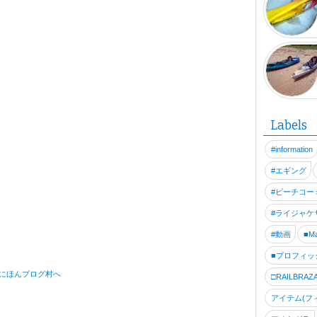
ことだと思います
体重が落ちてきて
Labels
#information
#エギング
#ビーチコー
#ライジャケ
#動画
■Ma
■プロフィッ
□RAILBRAZ
アイテム(フ