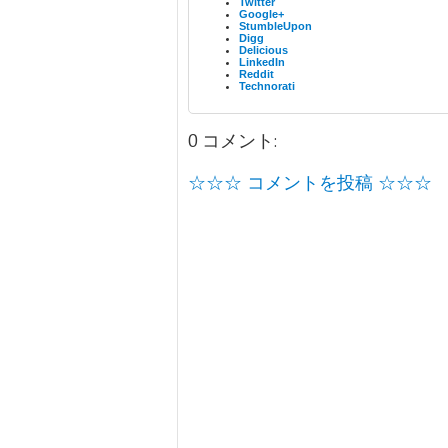
Twitter
Google+
StumbleUpon
Digg
Delicious
LinkedIn
Reddit
Technorati
0 コメント:
☆☆☆ コメントを投稿 ☆☆☆