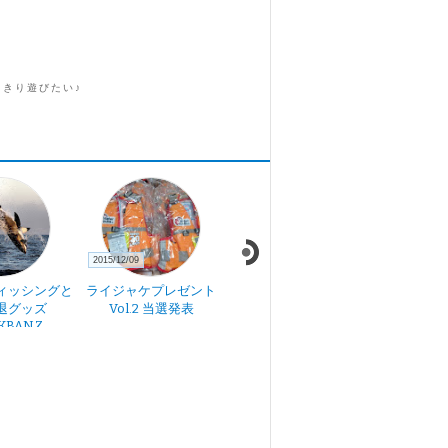
っきり遊びたい♪
2015/12/09
2019/12/06
2019/11/28
ィッシングと
ライジャケプレゼント
箸先一寸の話(朝)
箸先一寸
退グッズ
Vol.2 当選発表
KBANZ