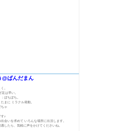
う@ぱんだまん
ょく。
げ足は早い。
く：ぼちぼち。
：たまに ミラクル発動。
ぼちゃ
す♪
の出会いを求めて いろんな場所に出没します。
遭遇したら、気軽に声をかけてくださいね。