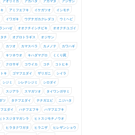
アオリイカ
アカハタ
アカマタ
アジサシ
フキ
アミフエフキ
イケガツオ
イシモチ
キ
イワガキ
ウデナガカクレダコ
ウミヘビ
ランハゼ
オオクチイシチビキ
オオクチユゴイ
オタチ
オグロトラギス
オジサン
ジ
カツオ
カマスベラ
カメノテ
カワハギ
タ
キツネウオ
キハダマグロ
くくり罠
ゼ
クロサギ
コウイカ
コチ
コトヒキ
ントキ
ゴマフエダイ
ザリガニ
シイラ
シジミ
シレナシジミ
シロダイ
タ
スジアラ
スマガツオ
タイワンガサミ
ダツ
タテフエダイ
テナガエビ
ニジハタ
シフエダイ
ハナフエフキ
ハマフエフキ
ヒトスジタマガシラ
ヒトスジモチノウオ
イ
ヒラタクワガタ
ヒラニザ
ヒレザンショウ