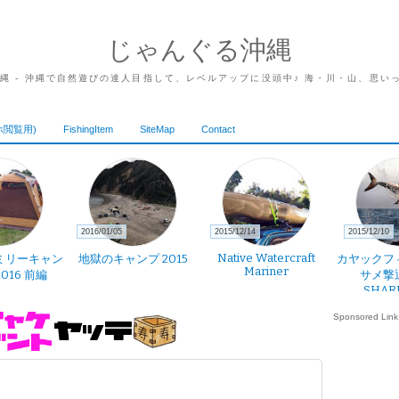
じゃんぐる沖縄
沖縄 - 沖縄で自然遊びの達人目指して、レベルアップに没頭中♪ 海・川・山、思い
ホ閲覧用)
FishingItem
SiteMap
Contact
2016/01/05
2015/12/14
2015/12/10
Native Watercraft
ミリーキャン
地獄のキャンプ 2015
カヤックフ
Mariner
2016 前編
サメ撃
SHAR
Sponsored Link