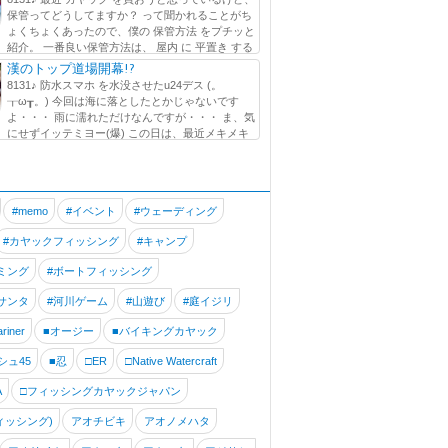
保管ってどうしてますか？ って聞かれることがち
ょくちょくあったので、僕の 保管方法 をプチッと
紹介。 一番良い保管方法は、 屋内 に 平置き する
が ...
漢のトップ道場開幕!?
8131♪ 防水スマホ を水没させたu24デス (。
┰ω┰。) 今回は海に落としたとかじゃないです
よ・・・ 雨に濡れただけなんですが・・・ ま、気
にせずイッテミヨー(爆) この日は、最近メキメキ
いる!? でぶGくん と出艇です。 この海...
#memo
#イベント
#ウェーディング
#カヤックフィッシング
#キャンプ
ミング
#ボートフィッシング
サンタ
#河川ゲーム
#山遊び
#庭イジリ
riner
■オージー
■バイキングカヤック
シュ45
■忍
□ER
□Native Watercraft
A
□フィッシングカヤックジャパン
ィッシング)
アオチビキ
アオノメハタ