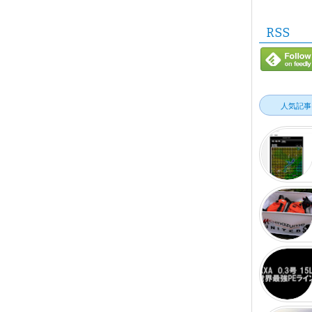
RSS
人気記事
値データを基
サ...
っと前から、欲
0.3号で15LB 