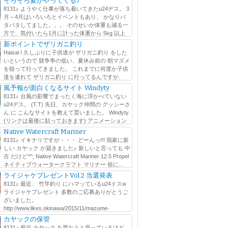
そろそろ夏がやってくる♪
8131♪ ようやく仕事が落ち着いてきたu24デス。 3
月～4月はいろいろとイベントもあり、 かなりパ
タパタしてました。。。 そのせいか体重も減る一
方で、気付いたら1月に計った体重から 5kg 以上
Σ(ﾟдﾟlll) その間にも可能な...
新ポイントでザリガニ釣り
Haisai ! 久しぶりに子供達が ザリガニ釣り をした
いというので 競争率の低い、夏休み前の 朝マズメ
を狙って行ってきました。 これまでに何度か子供
達を連れて ザリガニ釣り に行ってるんですが、
大人が夢中になりますw faceboo...
風予報が面白くなるサイト Windyty
8131♪ 台風の影響でまったく海に浮かべていない
u24デス。 (T.T) 先日、カヤック仲間の グッシーさ
ん に こんなサイトを教えて貰いました。 Windyty
(リンクは最後に貼っておきます) アニメーション
かります。 風は、高度毎...
Native Watercraft Mariner
8131♪ イキナリですが・・・ どーんっ!!! 我家に新
しい カヤック が届きました♪ 新しいと言っても 中
古 だけど^^; Native Watercraft Mariner 12.5 Propel
ネイティブウォータークラフト マリナー 俗に...
ライジャケプレゼントVol.2 当選発表
8131♪ 最近、 竹竿釣り にハマッているu24ドスw
ライジャケプレゼント 多数のご応募ありがとうご
ざいました。
http://www.likes.okinawa/2015/11/mazume-
l たくさんの人にこの活動を知って貰えたのは嬉しい...
カヤックの保管
8131♪ 最近 カヤック を買おうと思っているけど、