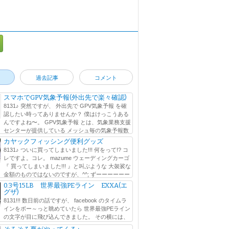
過去記事
コメント
スマホでGPV気象予報(外出先で楽々確認)
8131♪ 突然ですが、 外出先で GPV気象予報 を確
認したい時ってありませんか？ 僕はけっこうある
んですよね〜。 GPV気象予報 とは、気象業務支援
センターが提供している メッシュ毎の気象予報数
に行われている気象予報のことなのですが、 ウェブ
カヤックフィッシング便利グッズ
8131♪ ついに買ってしまいました!!! 何をって!? コ
レですよ。コレ。 mazume ウェーディングカーゴ
『 買ってしまいました!!! 』と叫ぶような 大袈裟な
金額のものではないのですが、^^; ずーーーーーー
しかったアイテムをよ...
0.3号15LB 世界最強PEライン EXXA(エ
グザ)
8131!!! 数日前の話ですが、 facebook のタイムラ
インをボー～っと眺めていたら 世界最強PEライン
の文字が目に飛び込んできました。 その横には、
の文字も。 0.3号で15LB !? ∑q|ﾟДﾟ|p PEライン は...