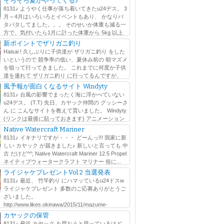
そろそろ夏がやってくる♪
8131♪ ようやく仕事が落ち着いてきたu24デス。 3
月～4月はいろいろとイベントもあり、 かなりパ
タパタしてました。。。 そのせいか体重も減る一
方で、気付いたら1月に計った体重から 5kg 以上
Σ(ﾟдﾟlll) その間にも可能な...
新ポイントでザリガニ釣り
Haisai ! 久しぶりに子供達が ザリガニ釣り をした
いというので 競争率の低い、夏休み前の 朝マズメ
を狙って行ってきました。 これまでに何度か子供
達を連れて ザリガニ釣り に行ってるんですが、
大人が夢中になりますw faceboo...
風予報が面白くなるサイト Windyty
8131♪ 台風の影響でまったく海に浮かべていない
u24デス。 (T.T) 先日、カヤック仲間の グッシーさ
ん に こんなサイトを教えて貰いました。 Windyty
(リンクは最後に貼っておきます) アニメーション
かります。 風は、高度毎...
Native Watercraft Mariner
8131♪ イキナリですが・・・ どーんっ!!! 我家に新
しい カヤック が届きました♪ 新しいと言っても 中
古 だけど^^; Native Watercraft Mariner 12.5 Propel
ネイティブウォータークラフト マリナー 俗に...
ライジャケプレゼントVol.2 当選発表
8131♪ 最近、 竹竿釣り にハマッているu24ドスw
ライジャケプレゼント 多数のご応募ありがとうご
ざいました。
http://www.likes.okinawa/2015/11/mazume-
l たくさんの人にこの活動を知って貰えたのは嬉しい...
カヤックの保管
8131♪ 最近 カヤック を買おうと思っているけど、