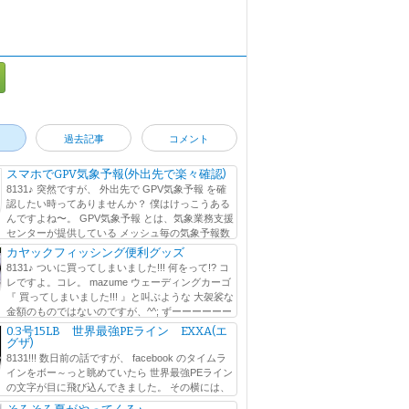
過去記事
コメント
スマホでGPV気象予報(外出先で楽々確認)
8131♪ 突然ですが、 外出先で GPV気象予報 を確
認したい時ってありませんか？ 僕はけっこうある
んですよね〜。 GPV気象予報 とは、気象業務支援
センターが提供している メッシュ毎の気象予報数
に行われている気象予報のことなのですが、 ウェブ
カヤックフィッシング便利グッズ
8131♪ ついに買ってしまいました!!! 何をって!? コ
レですよ。コレ。 mazume ウェーディングカーゴ
『 買ってしまいました!!! 』と叫ぶような 大袈裟な
金額のものではないのですが、^^; ずーーーーーー
しかったアイテムをよ...
0.3号15LB 世界最強PEライン EXXA(エ
グザ)
8131!!! 数日前の話ですが、 facebook のタイムラ
インをボー～っと眺めていたら 世界最強PEライン
の文字が目に飛び込んできました。 その横には、
の文字も。 0.3号で15LB !? ∑q|ﾟДﾟ|p PEライン は...