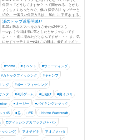
保管ってどうしてますか？ って聞かれることがち
ょくちょくあったので、僕の 保管方法 をプチッと
紹介。 一番良い保管方法は、 屋内 に 平置き する
が ...
漢のトップ道場開幕!?
8131♪ 防水スマホ を水没させたu24デス (。
┰ω┰。) 今回は海に落としたとかじゃないです
よ・・・ 雨に濡れただけなんですが・・・ ま、気
にせずイッテミヨー(爆) この日は、最近メキメキ
いる!? でぶGくん と出艇です。 この海...
#memo
#イベント
#ウェーディング
#カヤックフィッシング
#キャンプ
ミング
#ボートフィッシング
サンタ
#河川ゲーム
#山遊び
#庭イジリ
riner
■オージー
■バイキングカヤック
シュ45
■忍
□ER
□Native Watercraft
A
□フィッシングカヤックジャパン
ィッシング)
アオチビキ
アオノメハタ