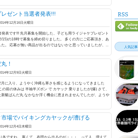
レゼント当選者発表!!!
RSS
2014年12月16日火曜日
選者発表です!!! 先月募集を開始した、子ども用ライジャケプレゼント
12/15)の18時で募集を締め切りました。 多くの方にご応募頂き、あ
た。 応募が無い商品が出るのではないかと思っていましたが、...
人気記事
だ丸！
2014年12月9日火曜日
)♪ 12月に入り、ようやく沖縄も寒さを感じるようになってきました
値データを基
サ...
この前の休みは 半袖半ズボン で カヤック 乗りましたが(爆) さて、
た新艇ぱんだ丸 なかなか浮く機会に恵まれませんでしたが、ようや
っと前から、欲
ク市場でバイキングカヤックが漕げる
2014年12月4日木曜日
0.3号で15LB 
すっかり冬ですね。 寒くて、布団から出るのが・・・ って人、増えて