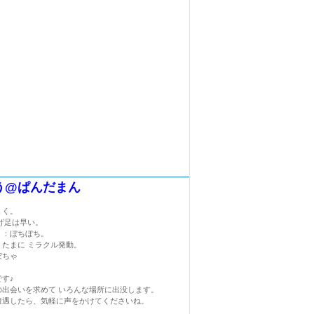
う@ぱんだまん
ょく。
げ足は早い。
く：ぼちぼち。
：たまに ミラクル発動。
ぼちゃ
す♪
の出会いを求めて いろんな場所に出没します。
遭遇したら、気軽に声をかけてくださいね。