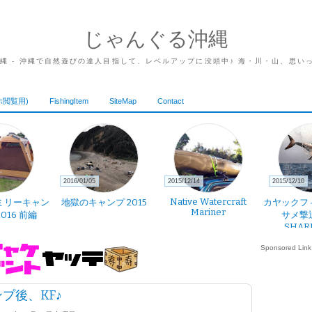
じゃんぐる沖縄
沖縄 - 沖縄で自然遊びの達人目指して、レベルアップに没頭中♪ 海・川・山、思い
ホ閲覧用)
FishingItem
SiteMap
Contact
2016/01/05
2015/12/14
2015/12/10
Native Watercraft
ミリーキャン
地獄のキャンプ 2015
カヤックフ
Mariner
2016 前編
サメ撃
SHAR
Sponsored Link
プ後、KF♪