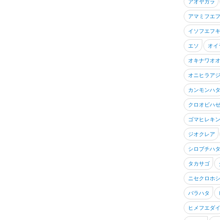
アオヤガラ
アマミフエ
イソフエフ
エソ
オイ
オキナワオ
オニヒラア
カンモンハ
クロオビハ
ゴマヒレキ
ジオクレア
シロブチハ
タカサゴ
ニセクロホ
バラハタ
ヒメフエダ