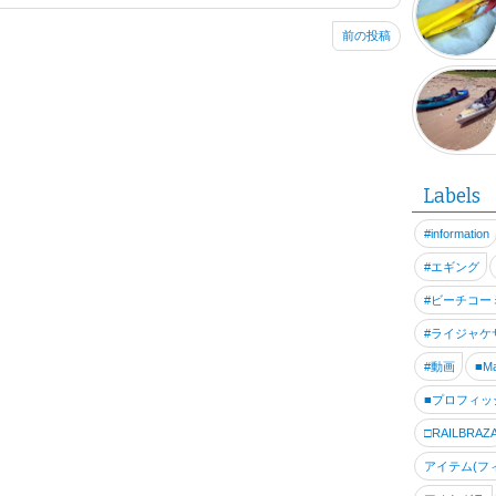
前の投稿
ことだと思います
体重が落ちてきて
Labels
#information
#エギング
#ビーチコー
#ライジャケ
#動画
■Ma
■プロフィッ
□RAILBRAZ
アイテム(フ