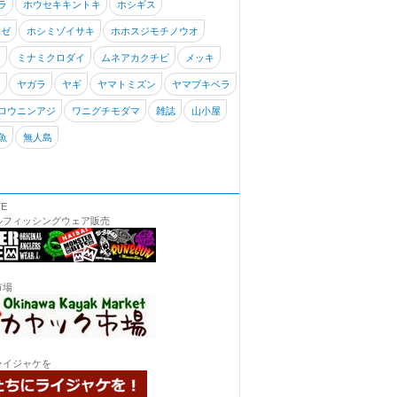
ラ
ホウセキキントキ
ホシギス
ハゼ
ホシミゾイサキ
ホホスジモチノウオ
キ
ミナミクロダイ
ムネアカクチビ
メッキ
リ
ヤガラ
ヤギ
ヤマトミズン
ヤマブキベラ
ロウニンアジ
ワニグチモダマ
雑誌
山小屋
魚
無人島
TE
ルフィッシングウェア販売
市場
ライジャケを