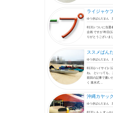
ライジャケプ
ゆう@ぱんだまん
8131♪ ついに当
企画 ですが 昨日(
りがとうございまし
ススメぱん
ゆう@ぱんだまん
8131(ハイサイ
ね。 といっても、
前回の記事で書い
く 進水式 ...
沖縄カヤッ
ゆう@ぱんだまん
8131♪ もぅ 