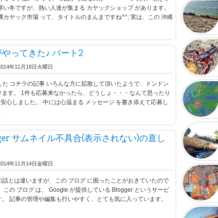
寒い冬ですが、熱い人達が集まる カヤックショップ があります。
縄カヤック市場 って、タイトルのまんまですね^^; 実は、この 沖縄
落ちてました。 Σ
やってきた♪ パート2
2014年11月18日火曜日
子供よりも確実に
ップした コチラの記事 いろんな方に拡散して頂いたようで、ドンドン
ります。 1件も応募来なかったら、どうしょ・・・なんて思ったり
; 一安心しました。 中には心温まる メッセージ を書き添えて応募し
.
で風の動きが分
Blogger サムネイル不具合(表示されない)の直し
2014年11月14日金曜日
遊びの話とは違いますが、この ブログ に困ったことがおきていたので
の ブログ は、 Google が提供している Blogger というサービ
す。 記事の管理や編集も行いやすく、とても気に入っています。
vol2.htm