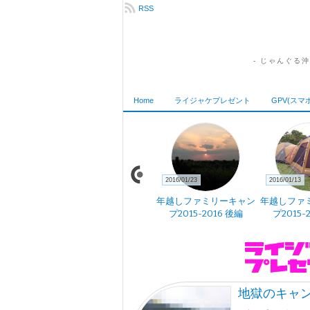
RSS
- じゃんぐる
Home
ライジャケプレゼント
GPV(スマ
2016/02/18
2016/01/23
2016/01/13
縄 はじめま
GPV気象予報 アプリ開
年越しファミリーキャン
年越しファ
た
発中
プ2015-2016 後編
プ2015-
地獄のキャン