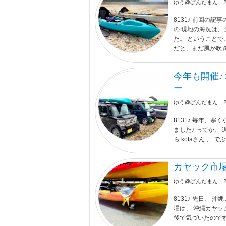
ゆう@ぱんだまん
8131♪ 前回の
の 現地の海況は、
た。 ということで
だと、まだ風が吹きあ
今年も開催♪
ー
ゆう@ぱんだまん
8131♪ 毎年、
ました♪ ってか、 
ら kotaさん 、
カヤック市場
ゆう@ぱんだまん
8131♪ 先日、 
場は、 沖縄カヤック
後で気づいたのですが、