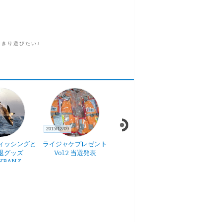
っきり遊びたい♪
2015/12/09
2019/12/06
2019/11/28
ィッシングと
ライジャケプレゼント
箸先一寸の話(朝)
箸先一寸
退グッズ
Vol.2 当選発表
KBANZ