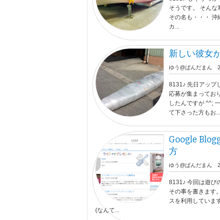
そうです。 そんな
その名も・・・ 沖
カ...
新しい彼女が
ゆう@ぱんだまん
8131♪ 先日ア
応募が集まってお
したんですが ^^
て下さった方もお..
Google 
方
ゆう@ぱんだまん
8131♪ 今回は
その事を書きます。 こ
スを利用していま
(なんて...