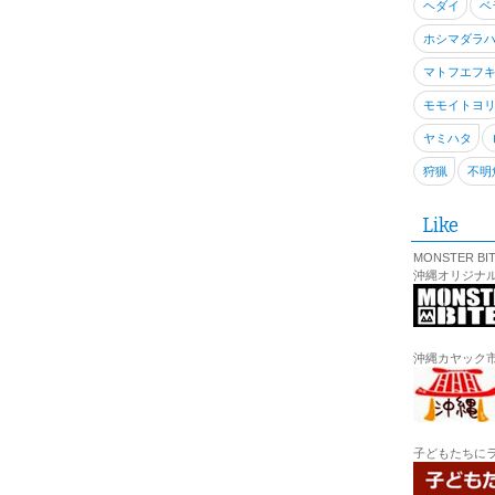
ヘダイ
ベ
ホシマダラ
マトフエフ
モモイトヨ
ヤミハタ
狩猟
不明
Like
MONSTER BI
沖縄オリジナ
沖縄カヤック
子どもたちに