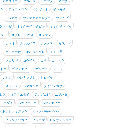
アオリイカ
アカハタ
アカマタ
アジサシ
フキ
アミフエフキ
イケガツオ
イシモチ
キ
イワガキ
ウデナガカクレダコ
ウミヘビ
ランハゼ
オオクチイシチビキ
オオクチユゴイ
オタチ
オグロトラギス
オジサン
ジ
カツオ
カマスベラ
カメノテ
カワハギ
タ
キツネウオ
キハダマグロ
くくり罠
ゼ
クロサギ
コウイカ
コチ
コトヒキ
ントキ
ゴマフエダイ
ザリガニ
シイラ
シジミ
シレナシジミ
シロダイ
タ
スジアラ
スマガツオ
タイワンガサミ
ダツ
タテフエダイ
テナガエビ
ニジハタ
シフエダイ
ハナフエフキ
ハマフエフキ
ヒトスジタマガシラ
ヒトスジモチノウオ
イ
ヒラタクワガタ
ヒラニザ
ヒレザンショウ