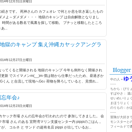
2014年12月31日水曜日
記事の続きです。 死神さんの カフェオレ で何とか息を吹き返したもの
ダメよ～ダメダメ・・・ 地獄のキャンプ は自由解散となりまし
、時間がある数名で風裏を探して移動。 プチッと移動したところ
...
 地獄のキャンプ 集え沖縄カヤックアングラ
2014年12月27日土曜日
Blogger
寒くなってくると開催される 地獄のキャンプ 今年も例外なく開催され
遅更新 でスイマメンm(__)m 僕は朝から仕事だったため、昼過ぎか
ゆ
中の人 =
 でぶGくん と合流して現地へGo♪ 荷物を降ろしていると、見慣れ...
-----
ちから：びり
すばやさ： 逃
忘年会♪
せいめいりょ
まほうりょく
2014年12月23日火曜日
のりもの：か
-----
沖縄カヤック市場 さんの忘年会が行われたので 参加してきました。 会
冒険が大好きで
市場 さん のある 宜野湾マリン支援センター内 pippiのごはん 。
モンスターと
フィールドで
 コルネ と サンド の超有名店 pippi が出しているお...