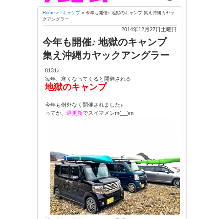
Home
»
#キャンプ
»
今年も開催♪ 地獄のキャンプ 集え沖縄カヤッ
クアングラー
2014年12月27日土曜日
今年も開催♪ 地獄のキャンプ
集え沖縄カヤックアングラー
8131♪
毎年、寒くなってくると開催される
地獄のキャンプ
今年も例外なく開催されました♪
ってか、
遅更新
でスイマメンm(__)m