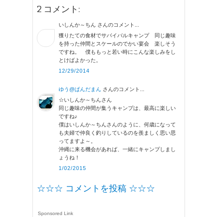
2 コメント:
いしんか～ちん さんのコメント...
獲りたての食材でサバイバルキャンプ 同じ趣味
を持った仲間とスケールのでかい宴会 楽しそう
ですね。 僕ももっと若い時にこんな楽しみをし
とけばよかった。
12/29/2014
ゆう@ぱんだまん
さんのコメント...
☆いしんか～ちんさん
同じ趣味の仲間が集うキャンプは、最高に楽しい
ですね♪
僕はいしんか～ちんさんのように、何歳になって
も夫婦で仲良く釣りしているのを羨ましく思い思
ってますよ～。
沖縄に来る機会があれば、一緒にキャンプしまし
ょうね！
1/02/2015
☆☆☆ コメントを投稿 ☆☆☆
Sponsored Link