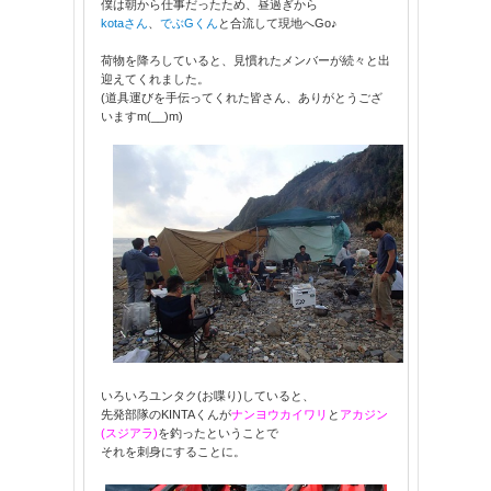
僕は朝から仕事だったため、昼過ぎから
kotaさん
、
でぶGくん
と合流して現地へGo♪
荷物を降ろしていると、見慣れたメンバーが続々と出
迎えてくれました。
(道具運びを手伝ってくれた皆さん、ありがとうござ
いますm(__)m)
いろいろユンタク(お喋り)していると、
先発部隊のKINTAくんが
ナンヨウカイワリ
と
アカジン
(スジアラ)
を釣ったということで
それを刺身にすることに。