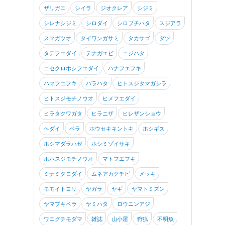
ザリガニ
シイラ
ジオクレア
シジミ
シレナシジミ
シロダイ
シロブチハタ
スジアラ
スマガツオ
タイワンガサミ
タカサゴ
ダツ
タテフエダイ
テナガエビ
ニジハタ
ニセクロホシフエダイ
ハナフエフキ
ハマフエフキ
バラハタ
ヒトスジタマガシラ
ヒトスジモチノウオ
ヒメフエダイ
ヒラタクワガタ
ヒラニザ
ヒレザンショウ
ヘダイ
ベラ
ホウセキキントキ
ホシギス
ホシマダラハゼ
ホシミゾイサキ
ホホスジモチノウオ
マトフエフキ
ミナミクロダイ
ムネアカクチビ
メッキ
モモイトヨリ
ヤガラ
ヤギ
ヤマトミズン
ヤマブキベラ
ヤミハタ
ロウニンアジ
ワニグチモダマ
雑誌
山小屋
狩猟
不明魚