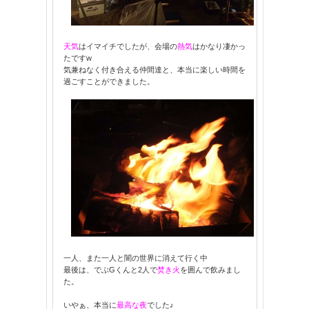
天気
はイマイチでしたが、会場の
熱気
はかなり凄かっ
たですw
気兼ねなく付き合える仲間達と、本当に楽しい時間を
過ごすことができました。
一人、また一人と闇の世界に消えて行く中
最後は、でぶGくんと2人で
焚き火
を囲んで飲みまし
た。
いやぁ、本当に
最高な夜
でした♪