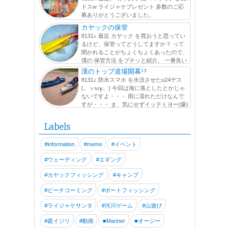
ドスw ライジャケプレゼント 多数のご応
募ありがとうございました。
http://www.likes.okinawa/2015/11/mazume-vol2.html たくさ
カヤックの保管
んの人にこの活動を知って貰えたのは嬉しい...
8131♪ 最近 カヤック を買おうと思ってい
るけど、保管ってどうしてますか？ って
聞かれることがちょくちょくあったので、
僕の 保管方法 をプチッと紹介。 一番良い
保管方法は、 屋内 に 平置き することだと思いますが ...
漢のトップ道場開幕!?
8131♪ 防水スマホ を水没させたu24デス
(。┰ω┰。) 今回は海に落としたとかじゃ
ないですよ・・・ 雨に濡れただけなんで
すが・・・ ま、気にせずイッテミヨー(爆)
この日は、最近メキメキ体重が落ちてきている!? でぶGく
ん と出艇です。 この海...
Labels
#information
#memo
#イベント
#ウェーディング
#エギング
#カヤックフィッシング
#キャンプ
#ビーチコーミング
#ボートフィッシング
#ライジャケサンタ
#河川ゲーム
#山遊び
#庭イジリ
#動画
■Mariner
■オージー