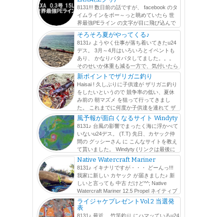
8131!!! 数日前の話ですが、 facebook のタ
イムラインをボー～っと眺めていたら 世
界最強PEライン の文字が目に飛び込んで
きました。 その横には、 0.3号で15LB の文字も。 0.3号で
そろそろ夏がやってくる♪
15LB !? ∑q|ﾟДﾟ|p PEライン は...
8131♪ ようやく仕事が落ち着いてきたu24
デス。 3月～4月はいろいろとイベントも
あり、 かなりパタパタしてました。。。
そのせいか体重も減る一方で、気付いたら
1月に計った体重から 5kg 以上落ちてました。 ΣΣ(ﾟдﾟlll) そ
新ポイントでザリガニ釣り
の間にも可能な...
Haisai ! 久しぶりに子供達が ザリガニ釣り
をしたいというので 競争率の低い、夏休
み前の 朝マズメ を狙って行ってきまし
た。 これまでに何度か子供達を連れて ザ
リガニ釣り に行ってるんですが、 子供よりも確実に大人
風予報が面白くなるサイト Windyty
が夢中になりますw faceboo...
8131♪ 台風の影響でまったく海に浮かべて
いないu24デス。 (T.T) 先日、カヤック仲
間の グッシーさん に こんなサイトを教え
て貰いました。 Windyty (リンクは最後に
貼っておきます) アニメーション で風の動きが分かりま
Native Watercraft Mariner
す。 風は、高度毎...
8131♪ イキナリですが・・・ どーんっ!!!
我家に新しい カヤック が届きました♪ 新
しいと言っても 中古 だけど^^; Native
Watercraft Mariner 12.5 Propel ネイティブ
ウォータークラフト マリナー 俗に...
ライジャケプレゼントVol.2 当選発
表
8131♪ 最近、 竹竿釣り にハマッているu24