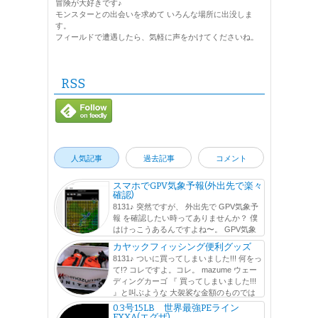
冒険が大好きです♪
モンスターとの出会いを求めて いろんな場所に出没しま
す。
フィールドで遭遇したら、気軽に声をかけてくださいね。
RSS
人気記事
過去記事
コメント
スマホでGPV気象予報(外出先で楽々
確認)
8131♪ 突然ですが、 外出先で GPV気象予
報 を確認したい時ってありませんか？ 僕
はけっこうあるんですよね〜。 GPV気象
予報 とは、気象業務支援センターが提供している メッシ
カヤックフィッシング便利グッズ
ュ毎の気象予報数値データを基に行われている気象予報の
8131♪ ついに買ってしまいました!!! 何をっ
ことなのですが、 ウェブサ...
て!? コレですよ。コレ。 mazume ウェー
ディングカーゴ 『 買ってしまいました!!!
』と叫ぶような 大袈裟な金額のものでは
ないのですが、^^; ずーーーーーーっと前から、欲しかった
0.3号15LB 世界最強PEライン
アイテムをよ...
EXXA(エグザ)