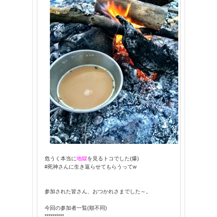
危うく本当に
地獄
を見るトコでした(爆)
#死神さんに生き返らせてもらうってw
参加された皆さん、おつかれさまでした～。
今回の参加者一覧(順不同)
**********