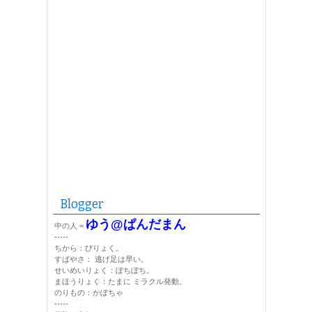
Blogger
ゆう@ぱんだまん
中の人 =
-----
ちから：びりょく。
すばやさ： 逃げ足は早い。
せいめいりょく：ぼちぼち。
まほうりょく：たまに ミラクル発動。
のりもの：かぼちゃ
-----