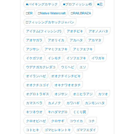
■バイキングカヤック
■プロフィッシュ45
■忍
□ER
□Native Watercraft
□RAILBRAZA
□フィッシングカヤックジャパン
アイテム(フィッシング)
アオチビキ
アオノメハタ
アオヤガラ
アオリイカ
アカハタ
アカマタ
アジサシ
アマミフエフキ
アミフエフキ
イケガツオ
イシモチ
イソフエフキ
イワガキ
ウデナガカクレダコ
ウミヘビ
エソ
オイランハゼ
オオクチイシチビキ
オオクチユゴイ
オキナワオオタチ
オグロトラギス
オジサン
オニヒラアジ
カツオ
カマスベラ
カメノテ
カワハギ
カンモンハタ
キツネウオ
キハダマグロ
くくり罠
クロオビハゼ
クロサギ
コウイカ
コチ
コトヒキ
ゴマヒレキントキ
ゴマフエダイ