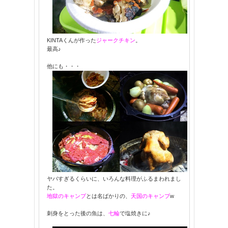
KINTAくんが作った
ジャークチキン
。
最高♪
他にも・・・
ヤバすぎるくらいに、いろんな料理がふるまわれまし
た。
地獄のキャンプ
とは名ばかりの、
天国のキャンプ
w
刺身をとった後の魚は、
七輪
で塩焼きに♪