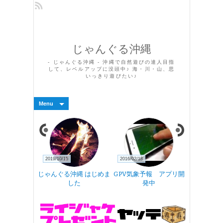
じゃんぐる沖縄
- じゃんぐる沖縄 - 沖縄で自然遊びの達人目指
して、レベルアップに没頭中♪ 海・川・山、思
いっきり遊びたい♪
Menu
2019/10/15
2016/02/18
2016/01/23
9)に向けて
じゃんぐる沖縄 はじめま
GPV気象予報 アプリ開
年越しファ
した
発中
プ2015-