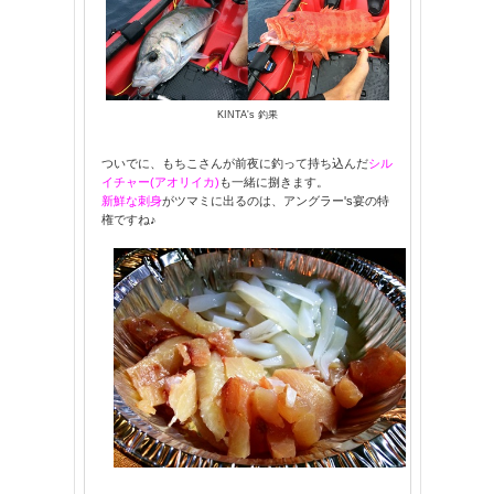
KINTA's 釣果
ついでに、もちこさんが前夜に釣って持ち込んだ
シル
イチャー(アオリイカ)
も一緒に捌きます。
新鮮な刺身
がツマミに出るのは、アングラー's宴の特
権ですね♪