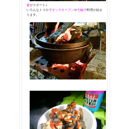
宴
がスタート♪
いろんなトコロで
ダッチオーブン
や
七輪
で料理が始ま
ります。