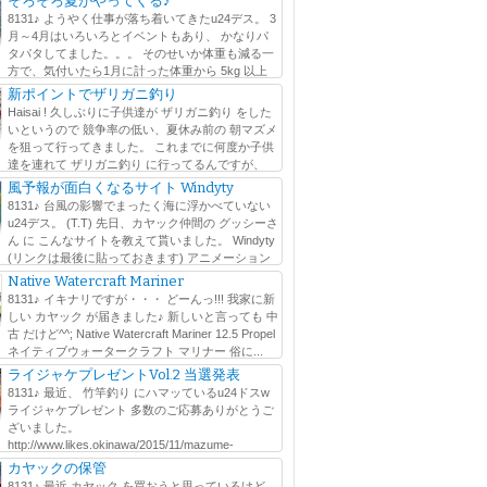
そろそろ夏がやってくる♪
8131♪ ようやく仕事が落ち着いてきたu24デス。 3
月～4月はいろいろとイベントもあり、 かなりパ
タパタしてました。。。 そのせいか体重も減る一
方で、気付いたら1月に計った体重から 5kg 以上
Σ(ﾟдﾟlll) その間にも可能な...
新ポイントでザリガニ釣り
Haisai ! 久しぶりに子供達が ザリガニ釣り をした
いというので 競争率の低い、夏休み前の 朝マズメ
を狙って行ってきました。 これまでに何度か子供
達を連れて ザリガニ釣り に行ってるんですが、
大人が夢中になりますw faceboo...
風予報が面白くなるサイト Windyty
8131♪ 台風の影響でまったく海に浮かべていない
u24デス。 (T.T) 先日、カヤック仲間の グッシーさ
ん に こんなサイトを教えて貰いました。 Windyty
(リンクは最後に貼っておきます) アニメーション
かります。 風は、高度毎...
Native Watercraft Mariner
8131♪ イキナリですが・・・ どーんっ!!! 我家に新
しい カヤック が届きました♪ 新しいと言っても 中
古 だけど^^; Native Watercraft Mariner 12.5 Propel
ネイティブウォータークラフト マリナー 俗に...
ライジャケプレゼントVol.2 当選発表
8131♪ 最近、 竹竿釣り にハマッているu24ドスw
ライジャケプレゼント 多数のご応募ありがとうご
ざいました。
http://www.likes.okinawa/2015/11/mazume-
l たくさんの人にこの活動を知って貰えたのは嬉しい...
カヤックの保管
8131♪ 最近 カヤック を買おうと思っているけど、