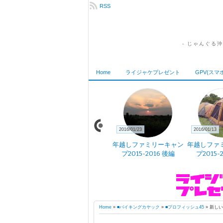
RSS
- じゃんぐる
Home
ライジャケプレゼント
GPV(スマ
2016/02/18
2016/01/23
2016/01/13
縄 はじめま
GPV気象予報 アプリ開
年越しファミリーキャン
年越しファ
た
発中
プ2015-2016 後編
プ2015-
Home
»
■バイキングカヤック
»
■プロフィッシュ45
»
新しい