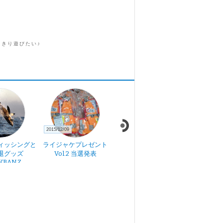
っきり遊びたい♪
2015/12/09
2019/12/06
2019/11/28
ィッシングと
ライジャケプレゼント
箸先一寸の話(朝)
箸先一寸
退グッズ
Vol.2 当選発表
KBANZ