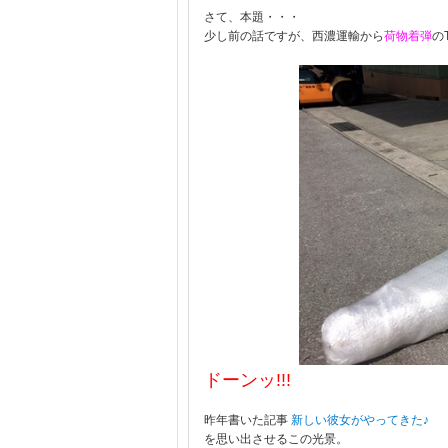
さて、本題・・・
少し前の話ですが、西濃運輸から
荷物着弾
の
ドーンッ!!!
昨年書いた記事
新しい彼女がやってきた♪
を思い出させるこの光景。