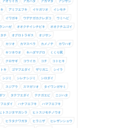
アオリイカ
アカハタ
アカマタ
アジサシ
フキ
アミフエフキ
イケガツオ
イシモチ
キ
イワガキ
ウデナガカクレダコ
ウミヘビ
ランハゼ
オオクチイシチビキ
オオクチユゴイ
オタチ
オグロトラギス
オジサン
ジ
カツオ
カマスベラ
カメノテ
カワハギ
タ
キツネウオ
キハダマグロ
くくり罠
ゼ
クロサギ
コウイカ
コチ
コトヒキ
ントキ
ゴマフエダイ
ザリガニ
シイラ
シジミ
シレナシジミ
シロダイ
タ
スジアラ
スマガツオ
タイワンガサミ
ダツ
タテフエダイ
テナガエビ
ニジハタ
シフエダイ
ハナフエフキ
ハマフエフキ
ヒトスジタマガシラ
ヒトスジモチノウオ
イ
ヒラタクワガタ
ヒラニザ
ヒレザンショウ