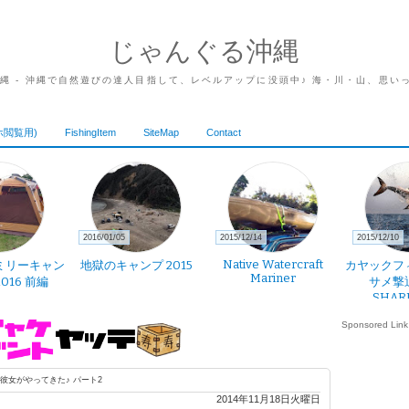
じゃんぐる沖縄
沖縄 - 沖縄で自然遊びの達人目指して、レベルアップに没頭中♪ 海・川・山、思い
ホ閲覧用)
FishingItem
SiteMap
Contact
2016/01/05
2015/12/14
2015/12/10
Native Watercraft
ミリーキャン
地獄のキャンプ 2015
カヤックフ
Mariner
2016 前編
サメ撃
SHAR
Sponsored Link
彼女がやってきた♪ パート2
2014年11月18日火曜日