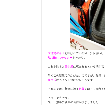
大浦湾の帝王
と呼ばれているM氏から頂いた
RedBuriステッカー
をぺたり。
これを貼ると
良釣果
に恵まれるという噂が巷
早くこの新艇で浮かびたいのですが、先日、
進水式
はもう少し後になりそうです・・・
それまでは、新艇に施す
艤装
をゆっくり考え
あっ、そうそう。
先日、無事に新艇の名前が決まりました。