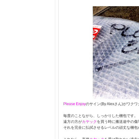
Please Enjoy
のサイン(By Alexさん)がワ
毎度のことながら、しっかりした梱包です。
遠方の方が
カヤック
を買う時に搬送途中の傷
それを完全に払拭させるレベルの頑丈な梱包