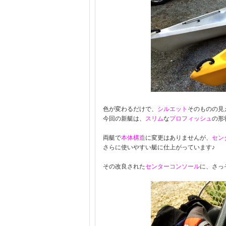
色が変わるだけで、
シルエット
そのものの見
今回の新艇は、
スリム
な
プロフィッシュ
の形
両艇で
本体構造
に変更はありませんが、
セン
さらに使いやすい艇に仕上がっています♪
その改良された
センターコンソール
に、さっ