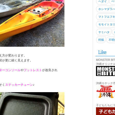
ヘダイ
ベ
ホシマダラ
マトフエフ
モモイトヨ
ヤミハタ
狩猟
不明
Like
え方が変わります。
MONSTER BI
状が更に細く見えます。
沖縄オリジナ
ターコンソール
や
フットレスト
が改良され
沖縄カヤック
そく
ステッカーチューン
♪
子どもたちに