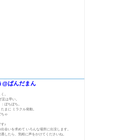
う@ぱんだまん
ょく。
げ足は早い。
く：ぼちぼち。
：たまに ミラクル発動。
ぼちゃ
す♪
の出会いを求めて いろんな場所に出没します。
遭遇したら、気軽に声をかけてくださいね。