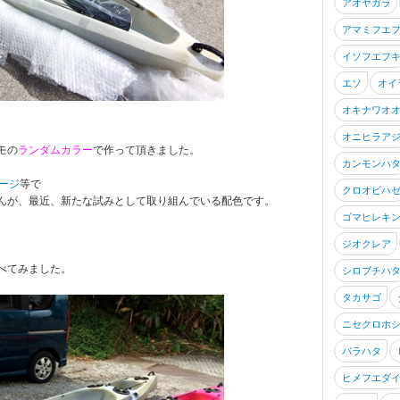
アオヤガラ
アマミフエ
イソフエフ
エソ
オイ
オキナワオ
オニヒラア
モの
ランダムカラー
で作って頂きました。
カンモンハ
ページ
等で
クロオビハ
んが、最近、新たな試みとして取り組んでいる配色です。
ゴマヒレキ
ジオクレア
べてみました。
シロブチハ
タカサゴ
ニセクロホ
バラハタ
ヒメフエダ