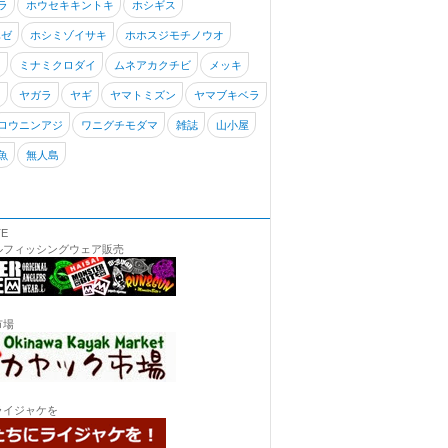
ラ
ホウセキキントキ
ホシギス
ハゼ
ホシミゾイサキ
ホホスジモチノウオ
キ
ミナミクロダイ
ムネアカクチビ
メッキ
リ
ヤガラ
ヤギ
ヤマトミズン
ヤマブキベラ
ロウニンアジ
ワニグチモダマ
雑誌
山小屋
魚
無人島
TE
ルフィッシングウェア販売
市場
ライジャケを