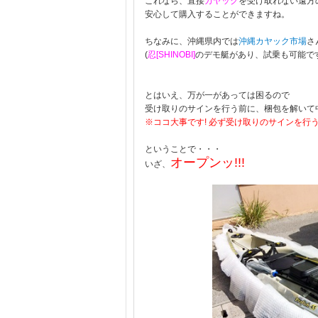
これなら、直接
カヤック
を受け取れない遠方
安心して購入することができますね。
ちなみに、沖縄県内では
沖縄カヤック市場
さ
(
忍[SHINOBI]
のデモ艇があり、試乗も可能です
とはいえ、万が一があっては困るので
受け取りのサインを行う前に、梱包を解いて
※ココ大事です! 必ず受け取りのサインを行
ということで・・・
オープンッ!!!
いざ、