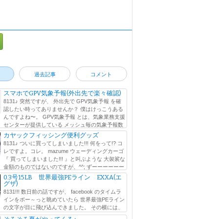
過去記事
コメント
スマホでGPV気象予報(外出先で楽々確認)
8131♪ 突然ですが、 外出先で GPV気象予報 を確
認したい時ってありませんか？ 僕はけっこうある
んですよね〜。 GPV気象予報 とは、気象業務支援
センターが提供している メッシュ毎の気象予報数
に行われている気象予報のことなのですが、 ウェブ
カヤックフィッシング便利グッズ
8131♪ ついに買ってしまいました!!! 何をって!? コ
レですよ。コレ。 mazume ウェーディングカーゴ
『 買ってしまいました!!! 』と叫ぶような 大袈裟な
金額のものではないのですが、^^; ずーーーーーー
しかったアイテムをよ...
0.3号15LB 世界最強PEライン EXXA(エ
グザ)
8131!!! 数日前の話ですが、 facebook のタイムラ
インをボー～っと眺めていたら 世界最強PEライン
の文字が目に飛び込んできました。 その横には、
の文字も。 0.3号で15LB !? ∑q|ﾟДﾟ|p PEライン は...