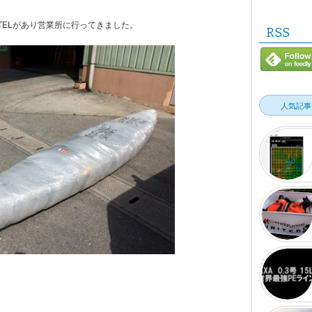
TELがあり営業所に行ってきました。
RSS
人気記事
値データを基
サ...
っと前から、欲
0.3号で15LB 