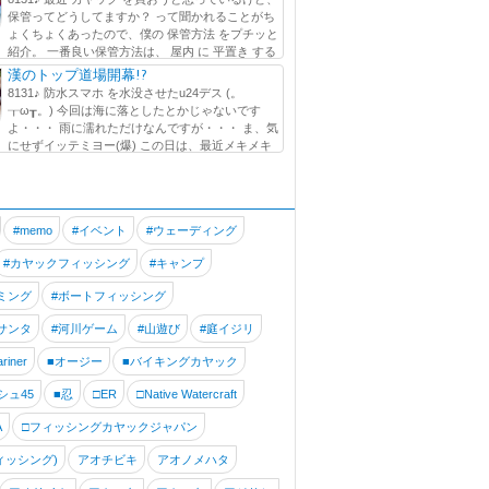
保管ってどうしてますか？ って聞かれることがち
ょくちょくあったので、僕の 保管方法 をプチッと
紹介。 一番良い保管方法は、 屋内 に 平置き する
が ...
漢のトップ道場開幕!?
8131♪ 防水スマホ を水没させたu24デス (。
┰ω┰。) 今回は海に落としたとかじゃないです
よ・・・ 雨に濡れただけなんですが・・・ ま、気
にせずイッテミヨー(爆) この日は、最近メキメキ
いる!? でぶGくん と出艇です。 この海...
#memo
#イベント
#ウェーディング
#カヤックフィッシング
#キャンプ
ミング
#ボートフィッシング
サンタ
#河川ゲーム
#山遊び
#庭イジリ
riner
■オージー
■バイキングカヤック
シュ45
■忍
□ER
□Native Watercraft
A
□フィッシングカヤックジャパン
ィッシング)
アオチビキ
アオノメハタ