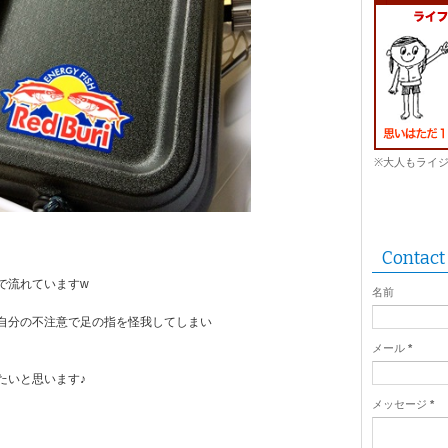
※大人もライ
Contact
で流れていますw
名前
自分の不注意で足の指を怪我してしまい
メール
*
たいと思います♪
メッセージ
*