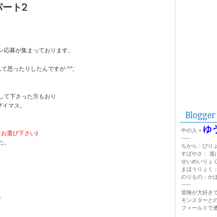
パート2
ン応募が集まっております。
思ったりしたんですが ^^;
して下さった方もおり
ザイマス。
Blogger
ゆ
中の人 =
だけお選び下さい
)
-----
た。
ちから：びり
すばやさ： 逃
せいめいりょ
まほうりょく
のりもの：か
-----
冒険が大好きで
♪
モンスターと
フィールドで