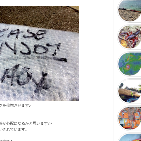
落ちてました。 Σ
子供よりも確実に
で風の動きが分
クワクを倍増させます♪
等が心配になるかと思いますが
がされています。
vol2.htm