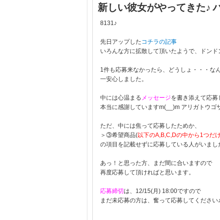
新しい彼女がやってきた♪ 
8131♪
先日アップした
コチラの記事
いろんな方に拡散して頂いたようで、ドンド
1件も応募来なかったら、どうしょ・・・なんて
一安心しました。
中には心温まる
メッセージ
を書き添えて応募
本当に感謝していますm(__)m アリガトウゴ
ただ、中には焦って応募したためか、
＞③希望商品(
以下のA,B,C,Dの中から1つ
の項目を記載せずに応募している人がいまし
あっ！と思った方、まだ間に合いますので
再度応募して頂ければと思います。
応募締切
は、12/15(月) 18:00ですので
まだ未応募の方は、奮って応募してください