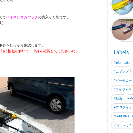
の方でも
んで
バイキングカヤック
の購入が可能です。
ことだと思います
)
体重が落ちてきて
中身をしっかり確認します。
う前に梱包を解いて、中身を確認してくださいね。
Labels
#information
#エギング
#ビーチコー
#ライジャケ
#動画
■Ma
■プロフィッ
□RAILBRAZ
アイテム(フ