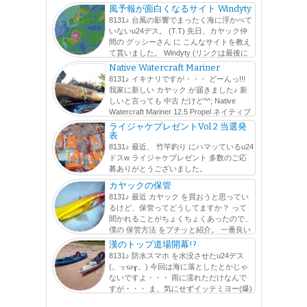
リガニ釣り に行ってるんですが、 子供よりも確実に大人
風予報が面白くなるサイト Windyty
が夢中になりますw faceboo...
8131♪ 台風の影響でまったく海に浮かべて
いないu24デス。 (T.T) 先日、カヤック仲
間の グッシーさん に こんなサイトを教え
て貰いました。 Windyty (リンクは最後に
貼っておきます) アニメーション で風の動きが分かりま
Native Watercraft Mariner
す。 風は、高度毎...
8131♪ イキナリですが・・・ どーんっ!!!
我家に新しい カヤック が届きました♪ 新
しいと言っても 中古 だけど^^; Native
Watercraft Mariner 12.5 Propel ネイティブ
ウォータークラフト マリナー 俗に...
ライジャケプレゼントVol.2 当選発
表
8131♪ 最近、 竹竿釣り にハマッているu24
ドスw ライジャケプレゼント 多数のご応
募ありがとうございました。
http://www.likes.okinawa/2015/11/mazume-vol2.html たくさ
カヤックの保管
んの人にこの活動を知って貰えたのは嬉しい...
8131♪ 最近 カヤック を買おうと思ってい
るけど、保管ってどうしてますか？ って
聞かれることがちょくちょくあったので、
僕の 保管方法 をプチッと紹介。 一番良い
保管方法は、 屋内 に 平置き することだと思いますが ...
漢のトップ道場開幕!?
8131♪ 防水スマホ を水没させたu24デス
(。┰ω┰。) 今回は海に落としたとかじゃ
ないですよ・・・ 雨に濡れただけなんで
すが・・・ ま、気にせずイッテミヨー(爆)
この日は、最近メキメキ体重が落ちてきている!? でぶGく