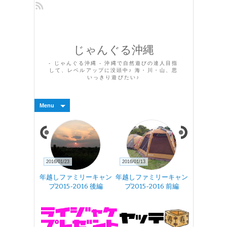
じゃんぐる沖縄
- じゃんぐる沖縄 - 沖縄で自然遊びの達人目指
して、レベルアップに没頭中♪ 海・川・山、思
いっきり遊びたい♪
Menu
2016/01/23
2016/01/13
2016/01/05
報 アプリ開
年越しファミリーキャン
年越しファミリーキャン
地獄のキャ
中
プ2015-2016 後編
プ2015-2016 前編