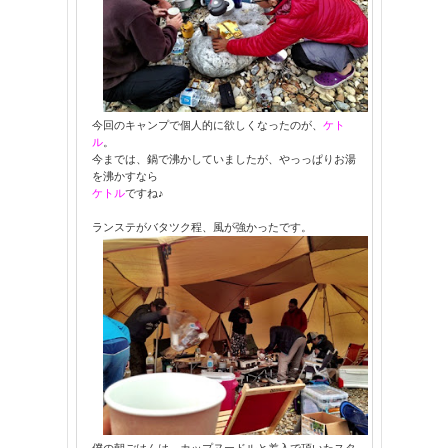
今回のキャンプで個人的に欲しくなったのが、
ケト
ル
。
今までは、鍋で沸かしていましたが、やっっぱりお湯
を沸かすなら
ケトル
ですね♪
ランステがバタツク程、風が強かったです。
僕の朝ごはんは、カップヌードルと差入で頂いたスタ