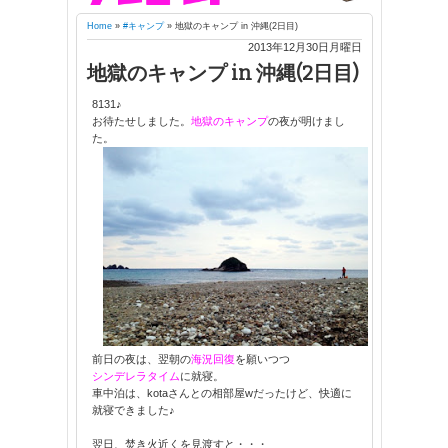
Home
»
#キャンプ
»
地獄のキャンプ in 沖縄(2日目)
2013年12月30日月曜日
地獄のキャンプ in 沖縄(2日目)
8131♪
お待たせしました。
地獄のキャンプ
の夜が明けまし
た。
前日の夜は、翌朝の
海況回復
を願いつつ
シンデレラタイム
に就寝。
車中泊は、kotaさんとの相部屋wだったけど、快適に
就寝できました♪
翌日、焚き火近くを見渡すと・・・