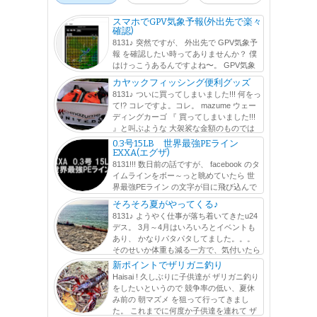
スマホでGPV気象予報(外出先で楽々
確認)
8131♪ 突然ですが、 外出先で GPV気象予
報 を確認したい時ってありませんか？ 僕
はけっこうあるんですよね〜。 GPV気象
予報 とは、気象業務支援センターが提供している メッシ
カヤックフィッシング便利グッズ
ュ毎の気象予報数値データを基に行われている気象予報の
8131♪ ついに買ってしまいました!!! 何をっ
ことなのですが、 ウェブサ...
て!? コレですよ。コレ。 mazume ウェー
ディングカーゴ 『 買ってしまいました!!!
』と叫ぶような 大袈裟な金額のものでは
ないのですが、^^; ずーーーーーーっと前から、欲しかった
0.3号15LB 世界最強PEライン
アイテムをよ...
EXXA(エグザ)
8131!!! 数日前の話ですが、 facebook のタ
イムラインをボー～っと眺めていたら 世
界最強PEライン の文字が目に飛び込んで
きました。 その横には、 0.3号で15LB の文字も。 0.3号で
そろそろ夏がやってくる♪
15LB !? ∑q|ﾟДﾟ|p PEライン は...
8131♪ ようやく仕事が落ち着いてきたu24
デス。 3月～4月はいろいろとイベントも
あり、 かなりパタパタしてました。。。
そのせいか体重も減る一方で、気付いたら
1月に計った体重から 5kg 以上落ちてました。 ΣΣ(ﾟдﾟlll) そ
新ポイントでザリガニ釣り
の間にも可能な...
Haisai ! 久しぶりに子供達が ザリガニ釣り
をしたいというので 競争率の低い、夏休
み前の 朝マズメ を狙って行ってきまし
た。 これまでに何度か子供達を連れて ザ