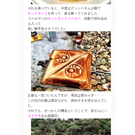
それを食べていると、今度はグッシーさんが横で
ホットサンド
を作って、振る舞ってくれました。
コールマンの
ホットサンドメーカー
、自動で切れ込み
も入って
使い勝手良さそうでした♪
お腹も一息ついたんですが、海況は変わらず・・・
この日の出艇は残念ながら、諦めざるを得ませんでし
た。
それでも、せっかくの機会ということで、皆さんに
パ
ズドラ号
をお披露目♪