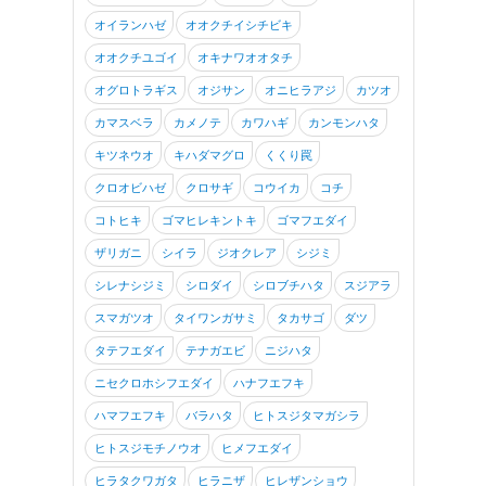
オイランハゼ
オオクチイシチビキ
オオクチユゴイ
オキナワオオタチ
オグロトラギス
オジサン
オニヒラアジ
カツオ
カマスベラ
カメノテ
カワハギ
カンモンハタ
キツネウオ
キハダマグロ
くくり罠
クロオビハゼ
クロサギ
コウイカ
コチ
コトヒキ
ゴマヒレキントキ
ゴマフエダイ
ザリガニ
シイラ
ジオクレア
シジミ
シレナシジミ
シロダイ
シロブチハタ
スジアラ
スマガツオ
タイワンガサミ
タカサゴ
ダツ
タテフエダイ
テナガエビ
ニジハタ
ニセクロホシフエダイ
ハナフエフキ
ハマフエフキ
バラハタ
ヒトスジタマガシラ
ヒトスジモチノウオ
ヒメフエダイ
ヒラタクワガタ
ヒラニザ
ヒレザンショウ