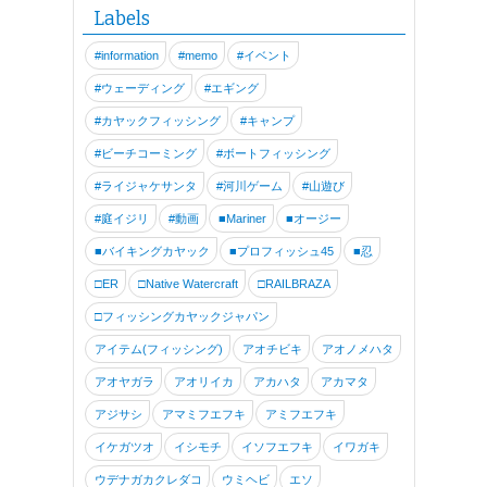
ん と出艇です。 この海...
Labels
#information
#memo
#イベント
#ウェーディング
#エギング
#カヤックフィッシング
#キャンプ
#ビーチコーミング
#ボートフィッシング
#ライジャケサンタ
#河川ゲーム
#山遊び
#庭イジリ
#動画
■Mariner
■オージー
■バイキングカヤック
■プロフィッシュ45
■忍
□ER
□Native Watercraft
□RAILBRAZA
□フィッシングカヤックジャパン
アイテム(フィッシング)
アオチビキ
アオノメハタ
アオヤガラ
アオリイカ
アカハタ
アカマタ
アジサシ
アマミフエフキ
アミフエフキ
イケガツオ
イシモチ
イソフエフキ
イワガキ
ウデナガカクレダコ
ウミヘビ
エソ