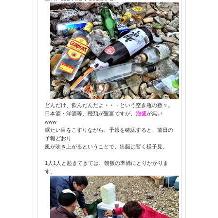
どんだけ、飲んだんだよ・・・という空き瓶の数々。
日本酒・洋酒等、種類が豊富ですが、
泡盛
が無い
www
眠たい目をこすりながら、予報を確認すると、前日の
予報どおり
風が吹き上がるということで、出艇は暫く様子見。
1人1人と起きてきては、朝飯の準備にとりかかりま
す。