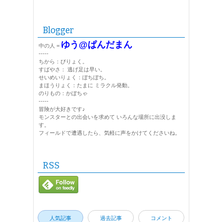
Blogger
ゆう@ぱんだまん
中の人 =
-----
ちから：びりょく。
すばやさ： 逃げ足は早い。
せいめいりょく：ぼちぼち。
まほうりょく：たまに ミラクル発動。
のりもの：かぼちゃ
-----
冒険が大好きです♪
モンスターとの出会いを求めて いろんな場所に出没しま
す。
フィールドで遭遇したら、気軽に声をかけてくださいね。
RSS
人気記事
過去記事
コメント