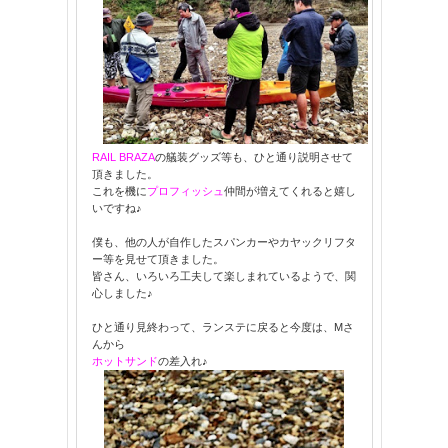
RAIL BRAZA
の艤装グッズ等も、ひと通り説明させて
頂きました。
これを機に
プロフィッシュ
仲間が増えてくれると嬉し
いですね♪
僕も、他の人が自作したスパンカーやカヤックリフタ
ー等を見せて頂きました。
皆さん、いろいろ工夫して楽しまれているようで、関
心しました♪
ひと通り見終わって、ランステに戻ると今度は、Mさ
んから
ホットサンド
の差入れ♪