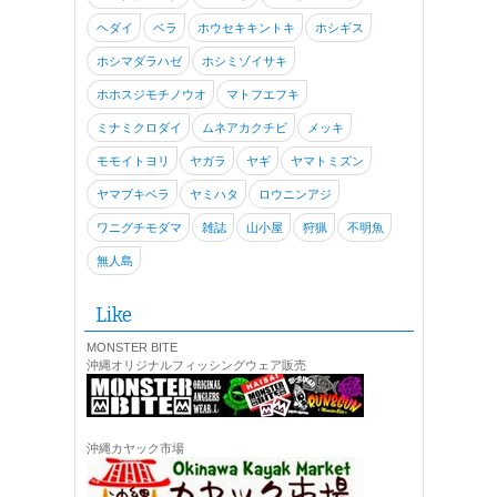
ヘダイ
ベラ
ホウセキキントキ
ホシギス
ホシマダラハゼ
ホシミゾイサキ
ホホスジモチノウオ
マトフエフキ
ミナミクロダイ
ムネアカクチビ
メッキ
モモイトヨリ
ヤガラ
ヤギ
ヤマトミズン
ヤマブキベラ
ヤミハタ
ロウニンアジ
ワニグチモダマ
雑誌
山小屋
狩猟
不明魚
無人島
Like
MONSTER BITE
沖縄オリジナルフィッシングウェア販売
沖縄カヤック市場