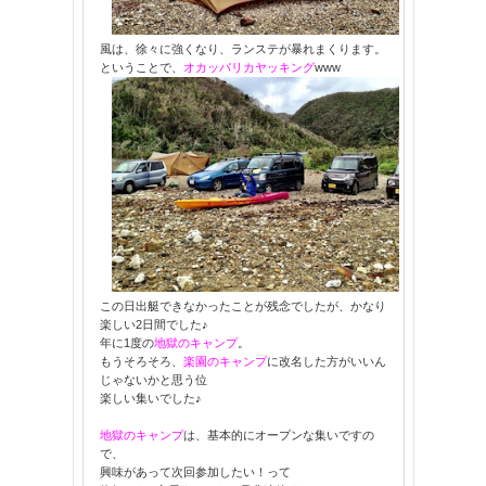
風は、徐々に強くなり、ランステが暴れまくります。
ということで、
オカッパリカヤッキング
www
この日出艇できなかったことが残念でしたが、かなり
楽しい2日間でした♪
年に1度の
地獄のキャンプ
。
もうそろそろ、
楽園のキャンプ
に改名した方がいいん
じゃないかと思う位
楽しい集いでした♪
地獄のキャンプ
は、基本的にオープンな集いですの
で、
興味があって次回参加したい！って