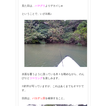
見た目は、
ハマグリ
よりデカイしw
ということで、いざ出航♪
水面を覆うように茂っている木々を眺めながら、のん
びりと
ツーリング
を楽しみます。
※釣竿が写っていますが、これはあくまでもオマケで
す。
目的は、
バカデッ貝
を確保すること。