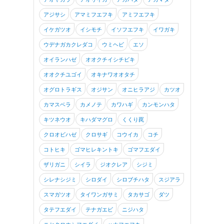
アジサシ
アマミフエフキ
アミフエフキ
イケガツオ
イシモチ
イソフエフキ
イワガキ
ウデナガカクレダコ
ウミヘビ
エソ
オイランハゼ
オオクチイシチビキ
オオクチユゴイ
オキナワオオタチ
オグロトラギス
オジサン
オニヒラアジ
カツオ
カマスベラ
カメノテ
カワハギ
カンモンハタ
キツネウオ
キハダマグロ
くくり罠
クロオビハゼ
クロサギ
コウイカ
コチ
コトヒキ
ゴマヒレキントキ
ゴマフエダイ
ザリガニ
シイラ
ジオクレア
シジミ
シレナシジミ
シロダイ
シロブチハタ
スジアラ
スマガツオ
タイワンガサミ
タカサゴ
ダツ
タテフエダイ
テナガエビ
ニジハタ