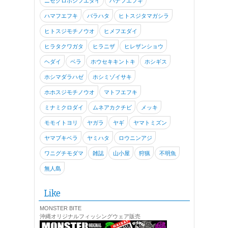
ニセクロホシフエダイ
ハナフエフキ
ハマフエフキ
バラハタ
ヒトスジタマガシラ
ヒトスジモチノウオ
ヒメフエダイ
ヒラタクワガタ
ヒラニザ
ヒレザンショウ
ヘダイ
ベラ
ホウセキキントキ
ホシギス
ホシマダラハゼ
ホシミゾイサキ
ホホスジモチノウオ
マトフエフキ
ミナミクロダイ
ムネアカクチビ
メッキ
モモイトヨリ
ヤガラ
ヤギ
ヤマトミズン
ヤマブキベラ
ヤミハタ
ロウニンアジ
ワニグチモダマ
雑誌
山小屋
狩猟
不明魚
無人島
Like
MONSTER BITE
沖縄オリジナルフィッシングウェア販売