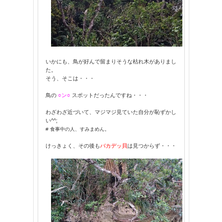
いかにも、鳥が好んで留まりそうな枯れ木がありまし
た。
そう、そこは・・・
鳥の
○ン○
スポットだったんですね・・・
わざわざ近づいて、マジマジ見ていた自分が恥ずかし
い^^;
# 食事中の人、すみまめん。
けっきょく、その後も
バカデッ貝
は見つからず・・・