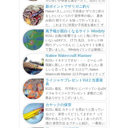
そのせいか体重も減る一方で、気付いたら
1月に計った体重から 5kg 以上落ちてました。 ΣΣ(ﾟдﾟlll) そ
新ポイントでザリガニ釣り
の間にも可能な...
Haisai ! 久しぶりに子供達が ザリガニ釣り
をしたいというので 競争率の低い、夏休
み前の 朝マズメ を狙って行ってきまし
た。 これまでに何度か子供達を連れて ザ
リガニ釣り に行ってるんですが、 子供よりも確実に大人
風予報が面白くなるサイト Windyty
が夢中になりますw faceboo...
8131♪ 台風の影響でまったく海に浮かべて
いないu24デス。 (T.T) 先日、カヤック仲
間の グッシーさん に こんなサイトを教え
て貰いました。 Windyty (リンクは最後に
貼っておきます) アニメーション で風の動きが分かりま
Native Watercraft Mariner
す。 風は、高度毎...
8131♪ イキナリですが・・・ どーんっ!!!
我家に新しい カヤック が届きました♪ 新
しいと言っても 中古 だけど^^; Native
Watercraft Mariner 12.5 Propel ネイティブ
ウォータークラフト マリナー 俗に...
ライジャケプレゼントVol.2 当選発
表
8131♪ 最近、 竹竿釣り にハマッているu24
ドスw ライジャケプレゼント 多数のご応
募ありがとうございました。
http://www.likes.okinawa/2015/11/mazume-vol2.html たくさ
カヤックの保管
んの人にこの活動を知って貰えたのは嬉しい...
8131♪ 最近 カヤック を買おうと思ってい
るけど、保管ってどうしてますか？ って
聞かれることがちょくちょくあったので、
僕の 保管方法 をプチッと紹介。 一番良い
保管方法は、 屋内 に 平置き することだと思いますが ...