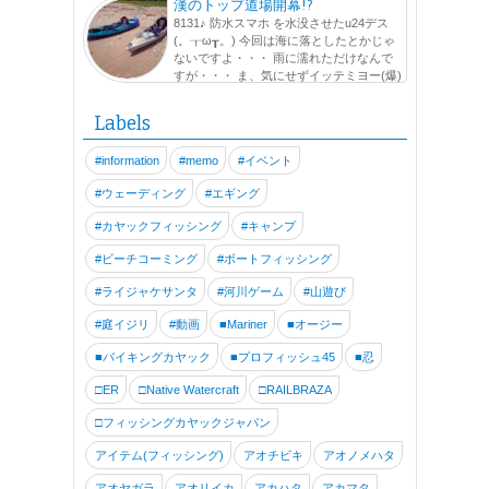
漢のトップ道場開幕!?
8131♪ 防水スマホ を水没させたu24デス
(。┰ω┰。) 今回は海に落としたとかじゃ
ないですよ・・・ 雨に濡れただけなんで
すが・・・ ま、気にせずイッテミヨー(爆)
この日は、最近メキメキ体重が落ちてきている!? でぶGく
ん と出艇です。 この海...
Labels
#information
#memo
#イベント
#ウェーディング
#エギング
#カヤックフィッシング
#キャンプ
#ビーチコーミング
#ボートフィッシング
#ライジャケサンタ
#河川ゲーム
#山遊び
#庭イジリ
#動画
■Mariner
■オージー
■バイキングカヤック
■プロフィッシュ45
■忍
□ER
□Native Watercraft
□RAILBRAZA
□フィッシングカヤックジャパン
アイテム(フィッシング)
アオチビキ
アオノメハタ
アオヤガラ
アオリイカ
アカハタ
アカマタ