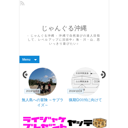
じゃんぐる沖縄
- じゃんぐる沖縄 - 沖縄で自然遊びの達人目指
して、レベルアップに没頭中♪ 海・川・山、思
いっきり遊びたい♪
Menu
2019/11/13
2019/10/24
2019/10/15
の話(夜)
無人島への冒険 ～サプラ
猟期(2019)に向けて
じゃんぐる
イズ～