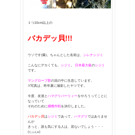
１つ10cm以上の
バカデッ貝!!!
ウソです(爆)。ちゃんとした名前は、
シレナシジミ
こんなにデカくても、
シジミ
。
日本最大級
の
シジミ
です。
マングローブ群
の泥の中に生息しています。
※写真は、昨年夏に撮影したヤツです。
今度、友達と
ハマグリパーリィー
をやろうってことに
なっていて
それのために
捕獲作戦
を決行しました。
バカデッ貝
は
シジミ
であって、
ハマグリ
ではありませ
んが
きっと、誰も気にする人は、居ないでしょう・・・
(
)
たぶんw