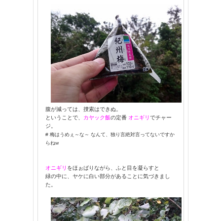
腹が減っては、捜索はできぬ。
ということで、
カヤック飯
の定番
オニギリ
でチャー
ジ。
# 梅はうめぇ～な～ なんて、独り言絶対言ってないですか
らねw
オニギリ
をほぉばりながら、ふと目を凝らすと
緑の中に、ヤケに白い部分があることに気づきまし
た。