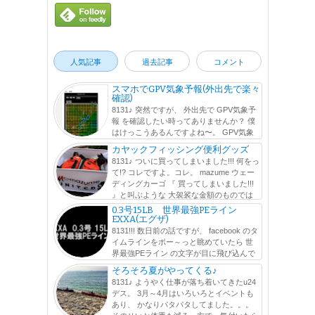
人気記事
過去記事
コメント
スマホでGPV気象予報(外出先で楽々
確認)
8131♪ 突然ですが、 外出先で GPV気象予
報 を確認したい時ってありませんか？ 僕
はけっこうあるんですよね〜。 GPV気象
予報 とは、気象業務支援センターが提供している メッシ
カヤックフィッシング便利グッズ
ュ毎の気象予報数値データを基に行われている気象予報の
8131♪ ついに買ってしまいました!!! 何をっ
ことなのですが、 ウェブサ...
て!? コレですよ。コレ。 mazume ウェー
ディングカーゴ 『 買ってしまいました!!!
』と叫ぶような 大袈裟な金額のものでは
ないのですが、^^; ずーーーーーーっと前から、欲しかった
0.3号15LB 世界最強PEライン
アイテムをよ...
EXXA(エグザ)
8131!!! 数日前の話ですが、 facebook のタ
イムラインをボー～っと眺めていたら 世
界最強PEライン の文字が目に飛び込んで
きました。 その横には、 0.3号で15LB の文字も。 0.3号で
そろそろ夏がやってくる♪
15LB !? ∑q|ﾟДﾟ|p PEライン は...
8131♪ ようやく仕事が落ち着いてきたu24
デス。 3月～4月はいろいろとイベントも
あり、 かなりパタパタしてました。。。