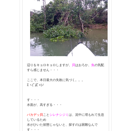
辺りをキョロキョロしますが、
貝
はおろか、
魚
の気配
すら感じません・・・
ここで、本日最大の失敗に気づく。。。
Σヽ(ﾟДﾟ○)ﾉ
す・・・
水面が、高すぎる・・・
バカデッ貝
こと
シレナシジミ
は、泥中に埋もれて生息
しているため
水がひいた状態じゃないと、探すのは困難なんで
す・・・