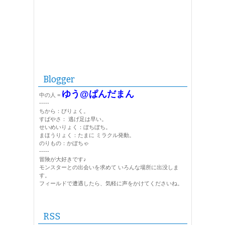
Blogger
ゆう@ぱんだまん
中の人 =
-----
ちから：びりょく。
すばやさ： 逃げ足は早い。
せいめいりょく：ぼちぼち。
まほうりょく：たまに ミラクル発動。
のりもの：かぼちゃ
-----
冒険が大好きです♪
モンスターとの出会いを求めて いろんな場所に出没しま
す。
フィールドで遭遇したら、気軽に声をかけてくださいね。
RSS