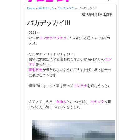
Home
»
#河川ゲーム
»
シレナシジミ
»
バカデッカイ!!!
2015年4月1日水曜日
バカデッカイ!!!
8131♪
いつか
コンテナハウチュ
に住みたいと思っているu24
デス。
なんかカッコイイですよね～。
夏場は大変だよ!? と言われますが、断熱材入りの
コン
テナ
使ったり、
直射日光
が当たらないように工夫すれば、暑さは十分
に凌げるそうです。
将来的には、今の家を売って
コンテナ
を買おうっと♪
さてさて、先日、
自由人
となった僕は、
カヤック
を担
いでとある河口へ行ってきました。